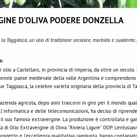
GINE D'OLIVA PODERE DONZELLA
, la Taggiasca, un olio di tradizione secolare, morbido e suadente..
a:
lio a Castellaro, in provincia di Imperia, da oltre un secolo. I
ntevole paese medievale della valle Argentina e comprendono 
r Taggiasca, la celebre varietà originaria della provincia di Ta
'azienda agricola, dopo anni trascorsi in giro per il mondo qu
ll'informatica e delle telecomunicazioni, ha deciso di riprender
il suo famoso extravergine. La produzione è controllata e gar
tà di Olio Extravergine di Oliva "Riviera Ligure" DOP. L'entusia
rogetto e l'eccellenza qualitativa raggiunta, hanno contagiato